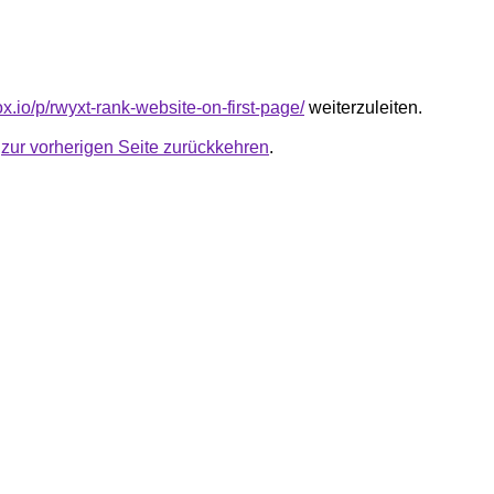
lox.io/p/rwyxt-rank-website-on-first-page/
weiterzuleiten.
u
zur vorherigen Seite zurückkehren
.