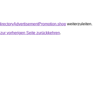
kodirectoryAdvertisementPromotion.shop
weiterzuleiten.
u
zur vorherigen Seite zurückkehren
.